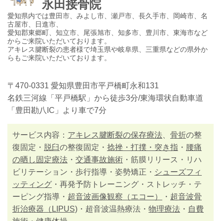
永田接骨院
愛知県内では豊田市、みよし市、瀬戸市、長久手市、岡崎市、名
古屋市、日進市、
愛知郡東郷町、知立市、尾張旭市、知多市、豊川市、東海市など
からご来院いただいております。
アキレス腱断裂の患者様で埼玉県や岐阜県、三重県などの県外か
らもご来院いただいております。
〒470-0331 愛知県豊田市平戸橋町永和131
名鉄三河線「平戸橋駅」から徒歩3分/東海環状自動車道
「豊田勘八IC」より車で7分
サービス内容：
アキレス腱断裂の保存療法
、
骨折
の整
復固定・
脱臼
の整復固定・
捻挫・打撲・突き指
・
腰痛
の晒し固定療法
・
交通事故施術
・筋膜リリース・リハ
ビリテーション・歩行指導・姿勢矯正・
シューズフィ
ッティング
・再発予防トレーニング・ストレッチ・テ
ーピング指導・
超音波画像観察（エコー）
・
超音波骨
折治療器（LIPUS)
・超音波温熱療法・
物理療法
・
自費