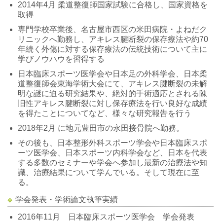
2014年4月 柔道整復師国家試験に合格し、国家資格を
取得
専門学校卒業後、名古屋市西区の米田病院・よねだク
リニックへ勤務し、アキレス腱断裂の保存療法や約70
年続く外傷に対する保存療法の伝統技術について主に
学びノウハウを習得する
日本臨床スポーツ医学会や日本足の外科学会、日本柔
道整復師会東海学術大会にて、アキレス腱断裂の未解
明な謎に迫る研究結果や、絶対的手術適応とされる陳
旧性アキレス腱断裂に対し保存療法を行い良好な成績
を得たことについてなど、様々な研究報告を行う
2018年2月 に地元豊田市の永田接骨院へ勤務。
その後も、日本整形外科スポーツ学会や日本臨床スポ
ーツ医学会、日本スポーツ内科学会など、日本を代表
する多数のセミナーや学会へ参加し最新の治療法や知
識、治療結果について学んでいる。そして現在に至
る。
学会発表・学術論文執筆実績
2016年11月 日本臨床スポーツ医学会 学会発表