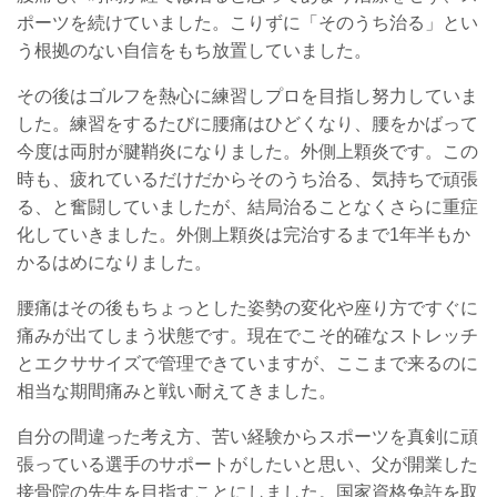
ポーツを続けていました。こりずに「そのうち治る」とい
う根拠のない自信をもち放置していました。
その後はゴルフを熱心に練習しプロを目指し努力していま
した。練習をするたびに腰痛はひどくなり、腰をかばって
今度は両肘が腱鞘炎になりました。外側上顆炎です。この
時も、疲れているだけだからそのうち治る、気持ちで頑張
る、と奮闘していましたが、結局治ることなくさらに重症
化していきました。外側上顆炎は完治するまで1年半もか
かるはめになりました。
腰痛はその後もちょっとした姿勢の変化や座り方ですぐに
痛みが出てしまう状態です。現在でこそ的確なストレッチ
とエクササイズで管理できていますが、ここまで来るのに
相当な期間痛みと戦い耐えてきました。
自分の間違った考え方、苦い経験からスポーツを真剣に頑
張っている選手のサポートがしたいと思い、父が開業した
接骨院の先生を目指すことにしました。国家資格免許を取