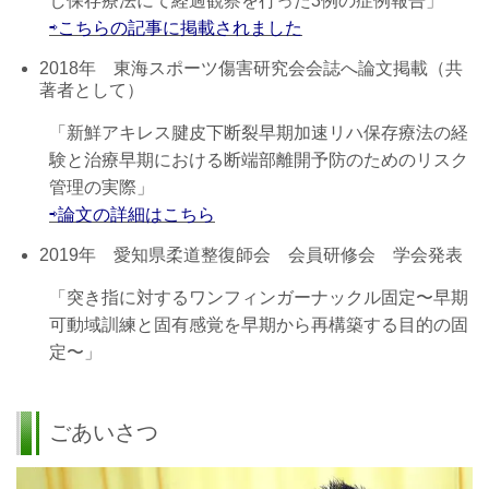
し保存療法にて経過観察を行った3例の症例報告」
⇨こちらの記事に掲載されました
2018年 東海スポーツ傷害研究会会誌へ論文掲載（共
著者として）
「新鮮アキレス腱皮下断裂早期加速リハ保存療法の経
験と治療早期における断端部離開予防のためのリスク
管理の実際」
⇨論文の詳細はこちら
2019年 愛知県柔道整復師会 会員研修会 学会発表
「突き指に対するワンフィンガーナックル固定〜早期
可動域訓練と固有感覚を早期から再構築する目的の固
定〜」
ごあいさつ