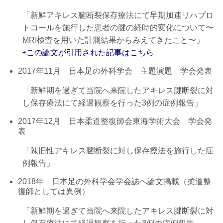
「新鮮アキレス腱断裂保存療法にて早期加速リハプロ
トコールを施行した患者の腱の経時的変化について〜
MRI検査を用いた計測結果からみえてきたこと〜」
⇨この論文が引用された記事はこちら
2017年11月 日本足の外科学会 主題演題 学会発表
「新鮮期を過ぎて当院へ来院したアキレス腱断裂に対
し保存療法にて経過観察を行った3例の症例報告」
2017年12月 日本柔道整復師会東海学術大会 学会発
表
「陳旧性アキレス腱断裂に対し保存療法を施行した症
例報告」
2018年 日本足の外科学会学会誌へ論文掲載（柔道整
復師としては異例）
「新鮮期を過ぎて当院へ来院したアキレス腱断裂に対