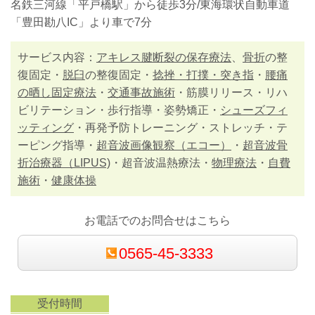
名鉄三河線「平戸橋駅」から徒歩3分/東海環状自動車道
「豊田勘八IC」より車で7分
サービス内容：
アキレス腱断裂の保存療法
、
骨折
の整
復固定・
脱臼
の整復固定・
捻挫・打撲・突き指
・
腰痛
の晒し固定療法
・
交通事故施術
・筋膜リリース・リハ
ビリテーション・歩行指導・姿勢矯正・
シューズフィ
ッティング
・再発予防トレーニング・ストレッチ・テ
ーピング指導・
超音波画像観察（エコー）
・
超音波骨
折治療器（LIPUS)
・超音波温熱療法・
物理療法
・
自費
施術
・
健康体操
お電話でのお問合せはこちら
0565-45-3333
受付時間