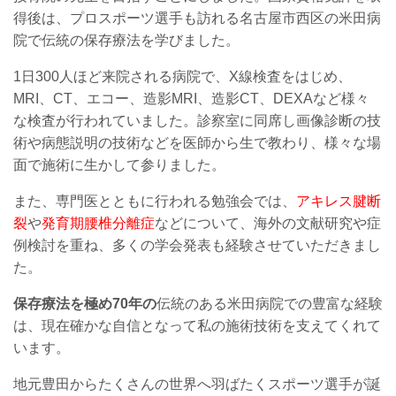
得後は、プロスポーツ選手も訪れる名古屋市西区の米田病
院で伝統の保存療法を学びました。
1日300人ほど来院される病院で、X線検査をはじめ、
MRI、CT、エコー、造影MRI、造影CT、DEXAなど様々
な検査が行われていました。診察室に同席し画像診断の技
術や病態説明の技術などを医師から生で教わり、様々な場
面で施術に生かして参りました。
また、専門医とともに行われる勉強会では、
アキレス腱断
裂
や
発育期腰椎分離症
などについて、海外の文献研究
や症
例検討を重ね、多くの学会発表も経験させていただきまし
た。
保存療法を極め70年の
伝統のある米田病院での豊富な経験
は、現在確かな自信となって私の施術技術を支えてくれて
います。
地元豊田からたくさんの世界へ羽ばたくスポーツ選手が誕