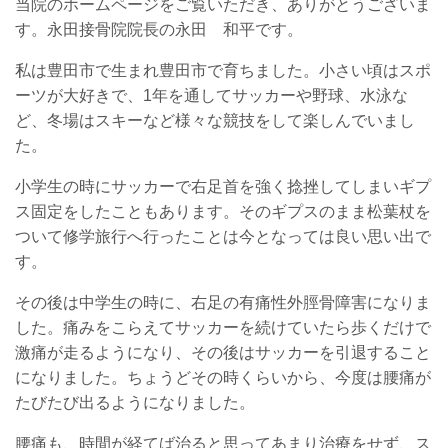
当院のホームページをご覧いただき、ありがとうございま
す。永田接骨院院長の永田 和平です。
私は豊田市で生まれ豊田市で育ちました。小さい頃はスポ
ーツが大好きで、1年を通してサッカーや野球、水泳な
ど、冬場はスキーなど様々な競技をして楽しんでいまし
た。
小学生の時にサッカーで右足首を強く捻挫してしまいギプ
ス固定をしたこともあります。そのギプスのまま松葉杖を
ついて修学旅行へ行ったことは今となっては良い思い出で
す。
その後は中学生の時に、右足の有痛性外脛骨障害になりま
した。痛みをこらえてサッカーを続けていたら歩くだけで
激痛が走るようになり、その後はサッカーを引退すること
になりました。ちょうどその時くらいから、今度は腰痛が
たびたび出るようになりました。
腰痛も、時間が経てば治ると思ってあまり治療をせず、ス