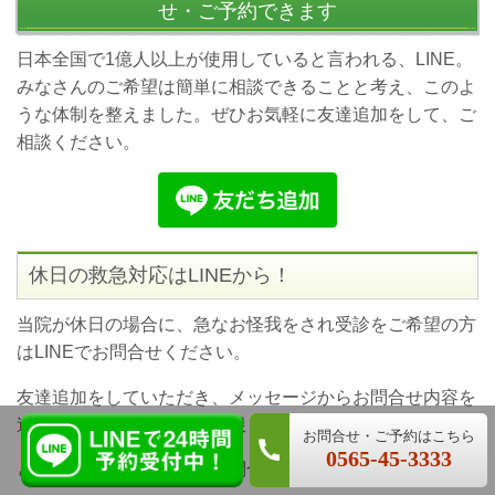
せ・ご予約できます
日本全国で1億人以上が使用していると言われる、LINE。
みなさんのご希望は簡単に相談できることと考え、このよ
うな体制を整えました。ぜひお気軽に友達追加をして、ご
相談ください。
休日の救急対応はLINEから！
当院が休日の場合に、急なお怪我をされ受診をご希望の方
はLINEでお問合せください。
友達追加をしていただき、メッセージからお問合せ内容を
LINEで24時間お問合せ
送信してください。可能な限り対応いたします。
0565-45-3333
どうぞお気軽にご相談、お問合せください。