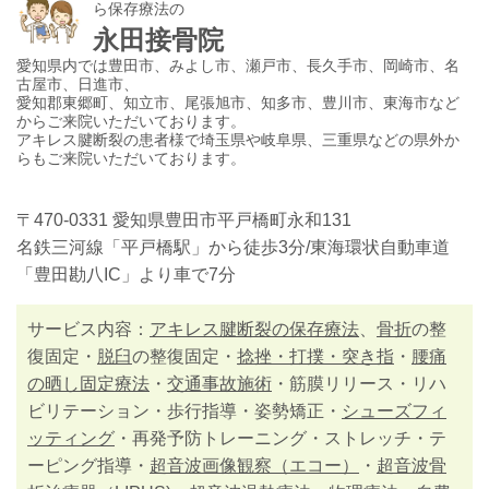
ら保存療法の
永田接骨院
愛知県内では豊田市、みよし市、瀬戸市、長久手市、岡崎市、名
古屋市、日進市、
愛知郡東郷町、知立市、尾張旭市、知多市、豊川市、東海市など
からご来院いただいております。
アキレス腱断裂の患者様で埼玉県や岐阜県、三重県などの県外か
らもご来院いただいております。
〒470-0331 愛知県豊田市平戸橋町永和131
名鉄三河線「平戸橋駅」から徒歩3分/東海環状自動車道
「豊田勘八IC」より車で7分
サービス内容：
アキレス腱断裂の保存療法
、
骨折
の整
復固定・
脱臼
の整復固定・
捻挫・打撲・突き指
・
腰痛
の晒し固定療法
・
交通事故施術
・筋膜リリース・リハ
ビリテーション・歩行指導・姿勢矯正・
シューズフィ
ッティング
・再発予防トレーニング・ストレッチ・テ
ーピング指導・
超音波画像観察（エコー）
・
超音波骨