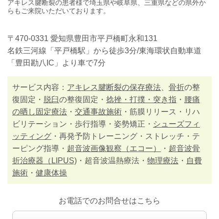
アキレス腱断裂の患者様で埼玉県や岐阜県、三重県などの県外か
らもご来院いただいております。
〒470-0331 愛知県豊田市平戸橋町永和131
名鉄三河線「平戸橋駅」から徒歩3分/東海環状自動車道
「豊田勘八IC」より車で7分
サービス内容：
アキレス腱断裂の保存療法
、
骨折
の整
復固定・
脱臼
の整復固定・
捻挫・打撲・突き指
・
腰痛
の晒し固定療法
・
交通事故施術
・筋膜リリース・リハ
ビリテーション・歩行指導・姿勢矯正・
シューズフィ
ッティング
・再発予防トレーニング・ストレッチ・テ
ーピング指導・
超音波画像観察（エコー）
・
超音波骨
折治療器（LIPUS)
・超音波温熱療法・
物理療法
・
自費
施術
・
健康体操
お電話でのお問合せはこちら