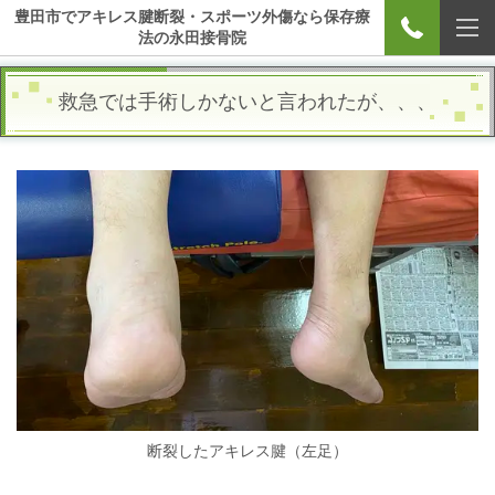
豊田市でアキレス腱断裂・スポーツ外傷なら保存療
法の永田接骨院
救急では手術しかないと言われたが、、、
断裂したアキレス腱（左足）