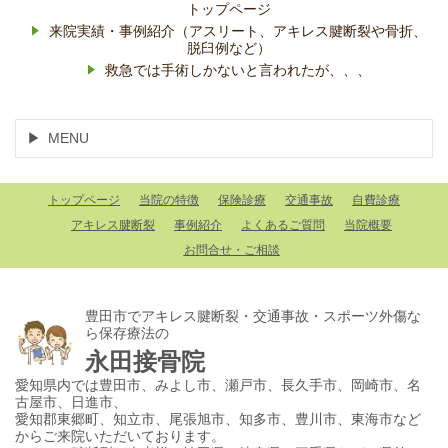
トップページ
来院実績・事例紹介（アスリート、アキレス腱断裂や骨折、
脱臼例など）
救急では手術しかないと言われたが、、、
MENU
トップページ
当院の特徴
保険診療
交通事故
自費診療
アキレス腱断裂
事例紹介
よくあるご質問
当院概要
お問合せ・ご相談
豊田市でアキレス腱断裂・交通事故・スポーツ外傷な
ら保存療法の
永田接骨院
愛知県内では豊田市、みよし市、瀬戸市、長久手市、岡崎市、名
古屋市、日進市、
愛知郡東郷町、知立市、尾張旭市、知多市、豊川市、東海市など
からご来院いただいております。