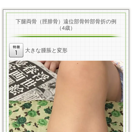
下腿両骨（脛腓骨）遠位部骨幹部骨折の例
（4歳）
大きな腫脹と変形