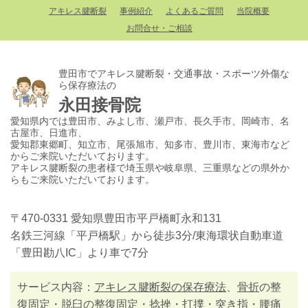
アキレス腱断裂
事例紹介
よくあるご質問
当院概要
お問合せ・ご相談
豊田市でアキレス腱断裂・交通事故・スポーツ外傷な
ら保存療法の
永田接骨院
愛知県内では豊田市、みよし市、瀬戸市、長久手市、岡崎市、名
古屋市、日進市、
愛知郡東郷町、知立市、尾張旭市、知多市、豊川市、東海市など
からご来院いただいております。
アキレス腱断裂の患者様で埼玉県や岐阜県、三重県などの県外か
らもご来院いただいております。
〒470-0331 愛知県豊田市平戸橋町永和131
名鉄三河線「平戸橋駅」から徒歩3分/東海環状自動車道
「豊田勘八IC」より車で7分
サービス内容：
アキレス腱断裂の保存療法
、
骨折
の整
復固定・
脱臼
の整復固定・
捻挫・打撲・突き指
・
腰痛