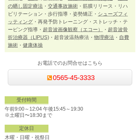
の晒し固定療法
・
交通事故施術
・筋膜リリース・リハ
ビリテーション・歩行指導・姿勢矯正・
シューズフィ
ッティング
・再発予防トレーニング・ストレッチ・テ
ーピング指導・
超音波画像観察（エコー）
・
超音波骨
折治療器（LIPUS)
・超音波温熱療法・
物理療法
・
自費
施術
・
健康体操
お電話でのお問合せはこちら
0565-45-3333
受付時間
午前9:00～12:04 午後15:45～19:30
※土曜日〜18:30まで
定休日
木曜・日曜・祝祭日