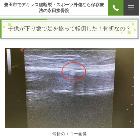
豊田市でアキレス腱断裂・スポーツ外傷なら保存療
法の永田接骨院
子供が下り坂で足を捻って転倒した！骨折なの？
骨折のエコー画像